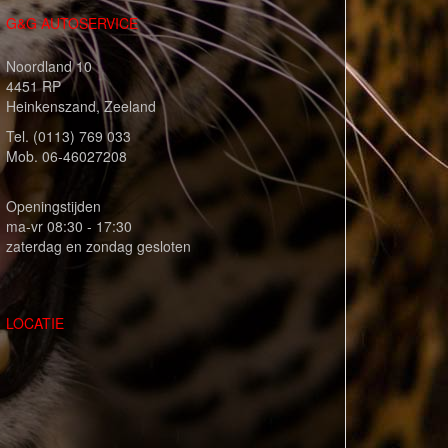
G&G AUTOSERVICE
Noordland 10
4451 RP
Heinkenszand, Zeeland
Tel. (0113) 769 033
Mob. 06-46027208
Openingstijden
ma-vr 08:30 - 17:30
zaterdag en zondag gesloten
LOCATIE