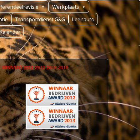
fferentieelrevisie
Werkplaats
tie
Transportdienst G&G
Leenauto
Kalender
WINNAAR 2012-2013-2015-2016