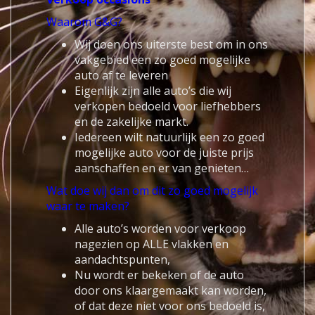
Waarom G&G?
Wij doen ons uiterste best om in ons
vakgebied een zo goed mogelijke
auto af te leveren
Eigenlijk zijn alle auto’s die wij
verkopen bedoeld voor liefhebbers
en de zakelijke markt.
Iedereen wilt natuurlijk een zo goed
mogelijke auto voor de juiste prijs
aanschaffen en er van genieten…
Wat doe wij dan om dit zo goed mogelijk
waar te maken?
Alle auto’s worden voor verkoop
nagezien op ALLE vlakken en
aandachtspunten,
Nu wordt er bekeken of de auto
door ons klaargemaakt kan worden,
of dat deze niet voor ons bedoeld is,