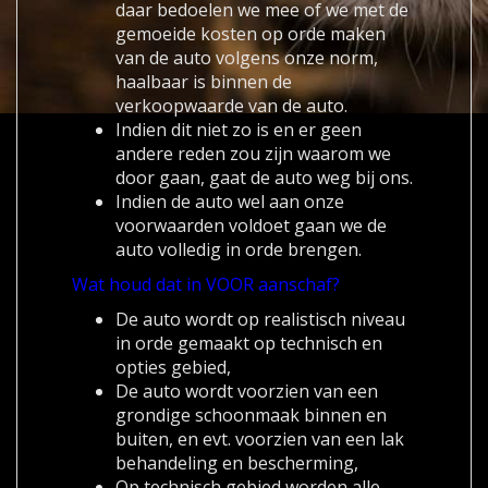
daar bedoelen we mee of we met de
gemoeide kosten op orde maken
van de auto volgens onze norm,
haalbaar is binnen de
verkoopwaarde van de auto.
Indien dit niet zo is en er geen
andere reden zou zijn waarom we
door gaan, gaat de auto weg bij ons.
Indien de auto wel aan onze
voorwaarden voldoet gaan we de
auto volledig in orde brengen.
Wat houd dat in VOOR aanschaf?
De auto wordt op realistisch niveau
in orde gemaakt op technisch en
opties gebied,
De auto wordt voorzien van een
grondige schoonmaak binnen en
buiten, en evt. voorzien van een lak
behandeling en bescherming,
Op technisch gebied worden alle