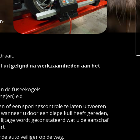
n-
n
raait.
val uitgelijnd na werkzaamheden aan het
.
n de fuseekogels.
g(en) e.d.
nen of een sporingscontrole te laten uitvoeren
f wanneer u door een diepe kuil heeft gereden,
ijtage wordt geconstateerd wat u de aanschaf
rt.
nde auto veiliger op de weg.