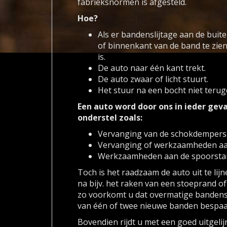
fabrieksnormen is afgesteld.
Hoe?
Als er bandenslijtage aan de buite
of binnenkant van de band te zie
is.
De auto naar één kant trekt.
De auto zwaar of licht stuurt.
Het stuur na een bocht niet terugd
Een auto word door ons in ieder ge
onderstel zoals:
Vervanging van de schokdempers
Vervanging of werkzaamheden aa
Werkzaamheden aan de spoorstan
Toch is het raadzaam de auto uit te lij
na bijv. het raken van een stoeprand o
zo voorkomt u dat overmatige bandensl
van één of twee nieuwe banden bespaa
Bovendien rijdt u met een goed uitgelij