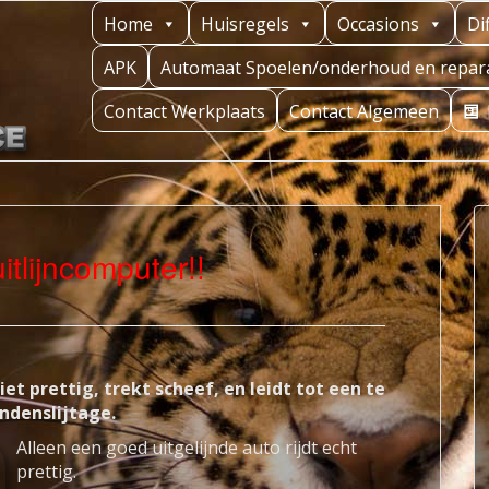
Home
Huisregels
Occasions
Di
APK
Automaat Spoelen/onderhoud en repara
Contact Werkplaats
Contact Algemeen
itlijncomputer!!
iet prettig, trekt scheef,
en leidt tot een te
ndenslijtage.
Alleen een goed uitgelijnde auto rijdt echt
prettig.