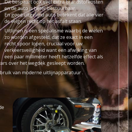
Dit bespaart ook veel extra brandstofkosten
en de auto is beter bestuurbaar.
En goed uitgelijnd auto betekent dat alle vier
de velgen recht op het asfalt staan.
Uitlijnen is een specialisme waarbij de wielen
zo worden afgesteld, dat ze exact in een
recht spoor lopen, cruciaal voor uw
verkeersveiligheid want een afwijking van
een paar millimeter heeft hetzelfde effect als
ars over het wegdek gesleept worden.
ebruik van moderne uitlijnapparatuur .
de