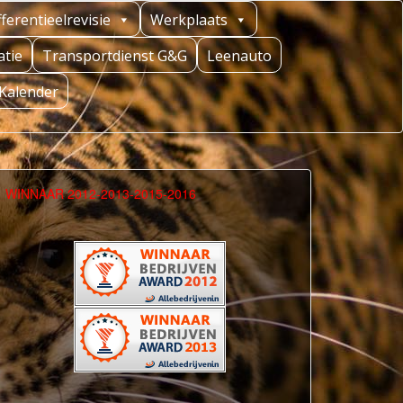
fferentieelrevisie
Werkplaats
tie
Transportdienst G&G
Leenauto
Kalender
WINNAAR 2012-2013-2015-2016