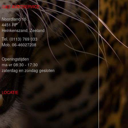
G&G AUTOSERVICE
Noordland 10
4451 RP
Heinkenszand, Zeeland
Tel. (0113) 769 033
Mob. 06-46027208
Openingstijden
ma-vr 08:30 - 17:30
zaterdag en zondag gesloten
LOCATIE